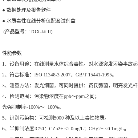
● 数据处理及报告软件
● 水质毒性在线分析仪配套试剂盒
(产品型号：TOX-kit II)
性能参数
1、设备用途：在线测量水体综合毒性。对水源突发污染事故
2、符合标准：ISO 11348-3 2007、GB/T 15441-1995。
3、测量方法：发光细菌，可同时提供：费氏弧菌，明亮发光
4、检测范围：污染物浓度在ppb～ppm之间；
光强抑制率-100%～+100%。
5、识别污染物：可检测5000 种及以上毒性物质。
6、半抑制浓度IC50：CZn2+ ≤2.0mg/L；CHg2+ ≤0.1mg/L。